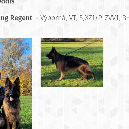
eodis
ing Regent -
Výborná, VT, 5JXZ1/P, ZVV1, B