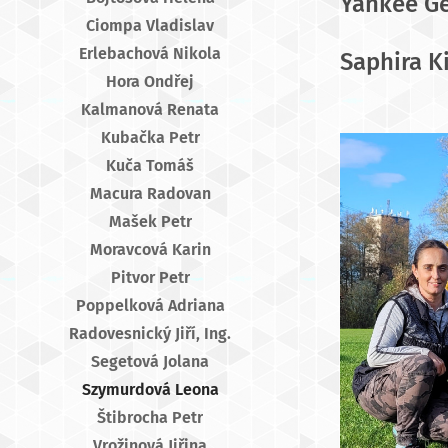
Yankee G
Ciompa Vladislav
Erlebachová Nikola
Saphira K
Hora Ondřej
Kalmanová Renata
Kubačka Petr
Kuča Tomáš
Macura Radovan
Mašek Petr
Moravcová Karin
Pitvor Petr
Poppelková Adriana
Radovesnický Jiří, Ing.
Segetová Jolana
Szymurdová Leona
Štibrocha Petr
Vrožinová Jiřina