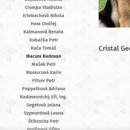
Ciompa Vladislav
Erlebachová Nikola
Hora Ondřej
Kalmanová Renata
Kubačka Petr
Cristal G
Kuča Tomáš
Macura Radovan
Mašek Petr
Moravcová Karin
Pitvor Petr
Poppelková Adriana
Radovesnický Jiří, Ing.
Segetová Jolana
Szymurdová Leona
Štibrocha Petr
Vrožinová Jiřina