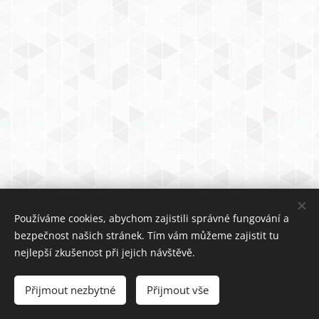
Používáme cookies, abychom zajistili správné fungování a
bezpečnost našich stránek. Tím vám můžeme zajistit tu
nejlepší zkušenost při jejich návštěvě.
Obrázky poskytl
Pexels
Přijmout nezbytné
Přijmout vše
Cookies